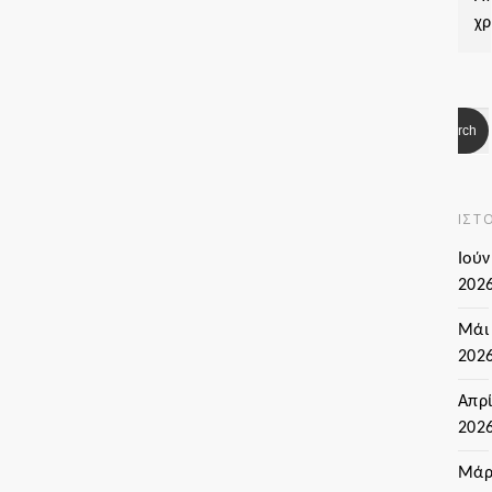
χρ
ΙΣΤ
Ιούν
202
Μάι
202
Απρί
202
Μάρ