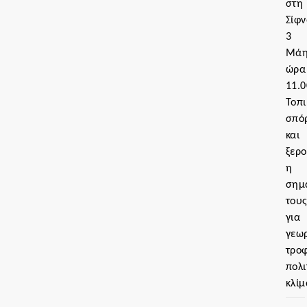
στη
Σίφν
3
Μάη
ώρα
11.0
Τοπι
σπό
και
ξερο
η
σημ
του
για
γεωρ
τρο
πολι
κλίμ