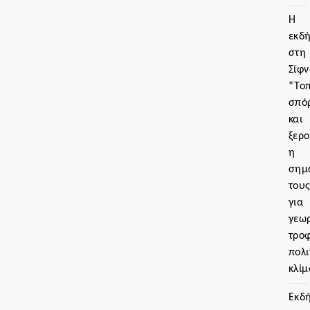
Η
εκδ
στη
Σίφν
“Τοπ
σπό
και
ξερο
η
σημ
του
για
γεωρ
τρο
πολι
κλίμ
Εκδ