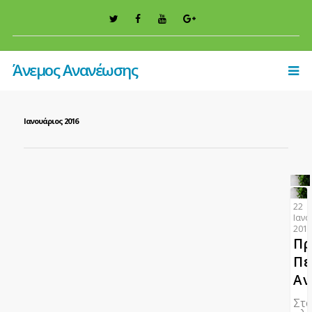
Άνεμος Ανανέωσης
Ιανουάριος 2016
22
Ιανο
201
Πρ
Πε
Αν
Στ