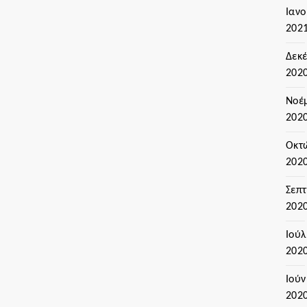
Ιαν
202
Δεκ
202
Νοέ
202
Οκτ
202
Σεπ
202
Ιούλ
202
Ιούν
202