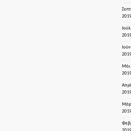
Σεπ
201
Ιούλ
201
Ιούν
201
Μάι
201
Απρί
201
Μάρ
201
Φεβ
201