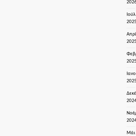
202
Ιούλ
202
Απρί
202
Φεβ
202
Ιαν
202
Δεκ
202
Νοέ
202
Μάι