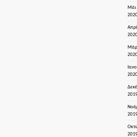
Μάι
202
Απρί
202
Μάρ
202
Ιαν
202
Δεκ
201
Νοέ
201
Οκτ
201