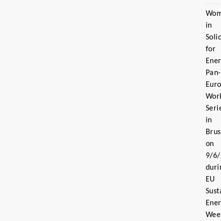
Wo
in
Soli
for
Ener
Pan-
Eur
Wor
Seri
in
Brus
on
9/6/
duri
EU
Sust
Ene
Wee