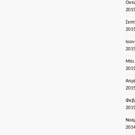
Οκτ
201
Σεπ
201
Ιούν
201
Μάι
201
Απρί
201
Φεβ
201
Νοέ
201