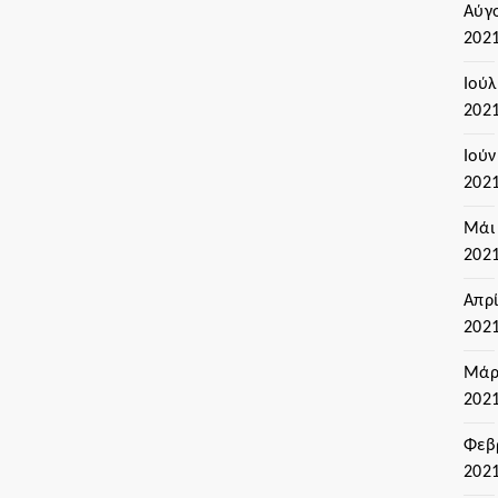
Αύγ
202
Ιούλ
202
Ιούν
202
Μάι
202
Απρί
202
Μάρ
202
Φεβ
202