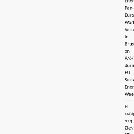
Ener
Pan-
Eur
Wor
Seri
in
Brus
on
9/6/
duri
EU
Sust
Ene
Wee
Η
εκδ
στη
Σίφν