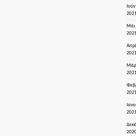
Ιούν
202
Μάι
202
Απρί
202
Μάρ
202
Φεβ
202
Ιαν
202
Δεκ
202