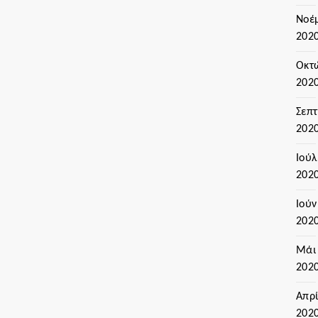
Νοέ
202
Οκτ
202
Σεπ
202
Ιούλ
202
Ιούν
202
Μάι
202
Απρί
202