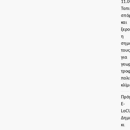
11.0
Τοπι
σπό
και
ξερο
η
σημ
του
για
γεωρ
τρο
πολι
κλίμ
Πρό
Ε-
LoC
Δημ
κι