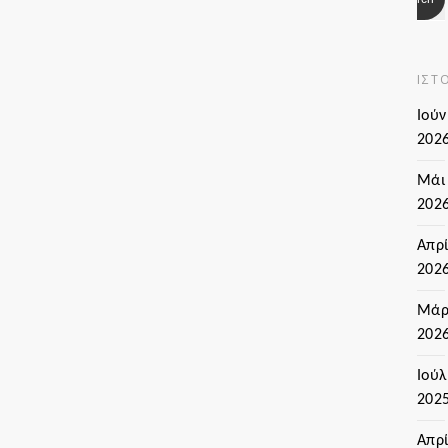
ΙΣΤ
Ιούν
202
Μάι
202
Απρί
202
Μάρ
202
Ιούλ
202
Απρί