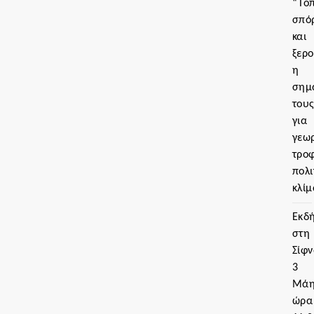
“Τοπ
σπό
και
ξερο
η
σημ
του
για
γεωρ
τρο
πολι
κλίμ
Εκδ
στη
Σίφν
3
Μάη
ώρα