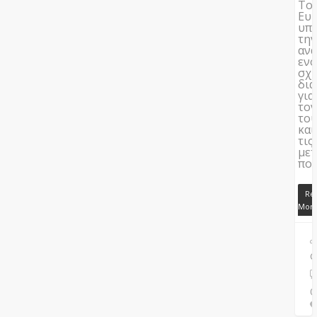
Το
Ευ
υπο
τη
ανα
ενό
σχ
δι
για
το
το
και
τις
με
πο
Re
Mor
C
0