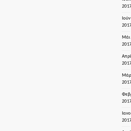
201
Ιούν
201
Μάι
201
Απρί
201
Μάρ
201
Φεβ
201
Ιαν
201