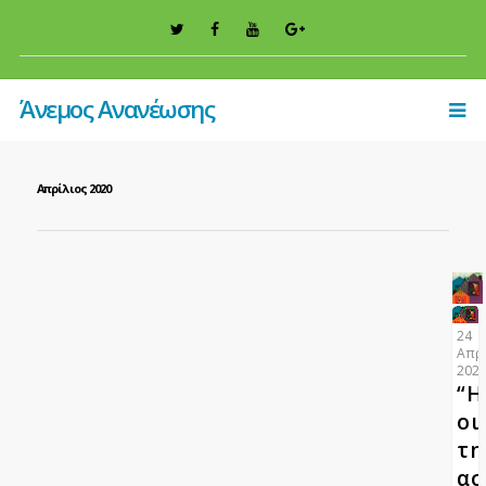
Άνεμος Ανανέωσης
Απρίλιος 2020
24
Απρι
202
“Η
οι
τη
ασ