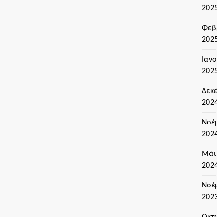
202
Φεβ
202
Ιαν
202
Δεκ
202
Νοέ
202
Μάι
202
Νοέ
202