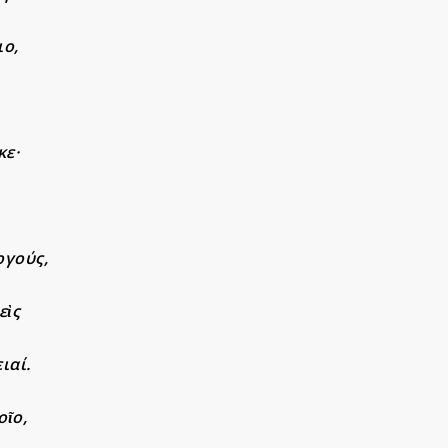
ιο,
κε·
ργούς,
εὶς
ειαί
.
οῖο,