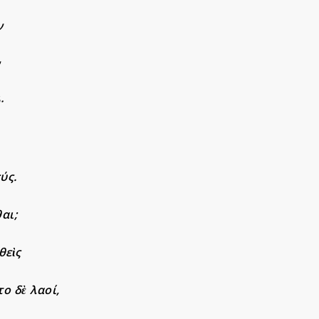
ν
ν
·
ύς.
αι;
θεὶς
το δὲ λαοί,