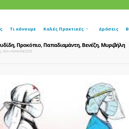
ς
Τι κάνουμε
Καλές Πρακτικές
Δράσεις
Β
υκυδίδη, Προκόπιο, Παπαδιαμάντη, Βενέζη, Μυριβήλη
ς
,
ΝΕΑ-ΑΝΑΚΟΙΝΩΣΕΙΣ