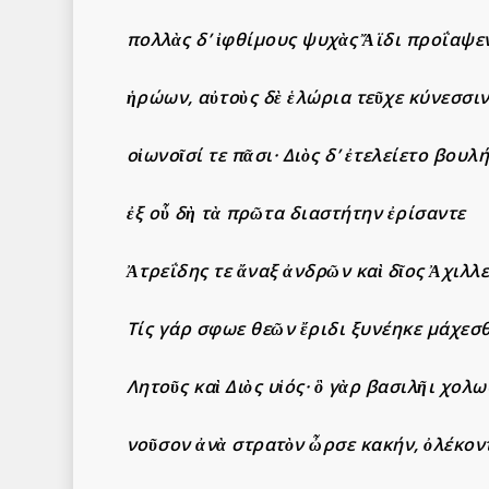
πολλὰς δ’ ἰφθίμους ψυχὰς Ἄϊδι προΐαψε
ἡρώων
,
αὐτοὺς δὲ ἑλώρια τεῦχε κύνεσσι
οἰωνοῖσί τε πᾶσι
· Διὸς δ’ ἐτελείετο βουλή
ἐξ οὗ δὴ τὰ πρῶτα διαστήτην ἐρίσαντε
Ἀτρεΐδης τε ἄναξ ἀνδρῶν καὶ δῖος Ἀχιλλε
Τίς γάρ σφωε θεῶν ἔριδι ξυνέηκε μάχεσθ
Λητοῦς καὶ Διὸς υἱός· ὃ γὰρ βασιλῆι χολω
νοῦσον ἀνὰ στρατὸν ὦρσε κακήν
, ὀλέκον