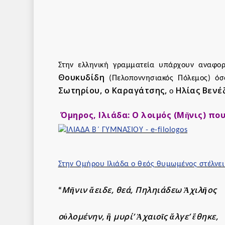
Στην ελληνική γραμματεία υπάρχουν αναφορ
Θουκυδίδη
(Πελοποννησιακός Πόλεμος) όσ
Σωτηρίου, ο Καραγάτσης,
Ηλίας Βενέ
ο
Όμηρος, Ιλιάδα: Ο λοιμός
(
Μῆνις)
που
Στην Ομήρου Ιλιάδα ο θεός θυμωμένος στέλνει
Μῆνιν ἄειδε, θεά, Πηληιάδεω Ἀχιλῆος
“
οὐλομένην, ἣ μυρί’ Ἀχαιοῖς ἄλγε’ ἔθηκε,