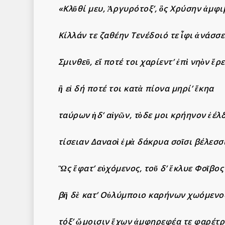
«Κλῦθί μευ, Ἀργυρότοξ’, ὃς Χρύσην ἀμφ
Κίλλάν τε ζαθέην Τενέδοιό τε ἶφι ἀνάσσε
Σμινθεῦ, εἴ ποτέ τοι χαρίεντ’ ἐπὶ νηὸν ἔρ
ἢ εἰ δή ποτέ τοι κατὰ πίονα μηρί’ ἔκηα
ταύρων ἠδ’ αἰγῶν, τὸδε μοι κρήηνον ἐέλ
τίσειαν Δαναοὶ ἐμὰ δάκρυα σοῖσι βέλεσσ
Ὣς ἔφατ’ εὐχόμενος, τοῦ δ’ ἔκλυε Φοῖβο
βῆ δὲ κατ’ Οὐλύμποιο καρήνων χωόμενος
τόξ’ ὤμοισιν ἔχων ἀμφηρεφέα τε φαρέτρ