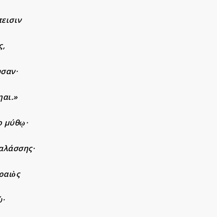
πεισιν
ς,
ωσαν·
ηαι.»
ο μύθῳ·
αλάσσης·
ραιὸς
ώ·