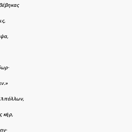
ιβέβηκας
ις,
εψα,
δωρ·
ιν.»
ς Ἀπόλλων,
 κῆρ,
ην·