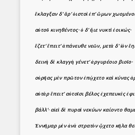
ἔκλαγξαν δ’ ἄρ’ ὀιστοὶ ἐπ’ ὤμων χωομένο
αὐτοῦ κινηθέντος· ὁ δ’ ἤιε νυκτὶ ἐοικώς·
ἕζετ’ ἔπειτ’ ἀπάνευθε νεῶν, μετὰ δ’ ἰὸν ἕη
δ
εινὴ δὲ κλαγγὴ γένετ’ ἀργυρέοιο βιοῖο·
οὐρῆας μὲν πρῶτον ἐπῴχετο καὶ κύνας ἀ
αὐτὰρ ἔπειτ’ αὐτοῖσι βέλος ἐχεπευκὲς ἐφι
βάλλ’· αἰεὶ δὲ πυραὶ νεκύων καίοντο θαμ
Ἐννῆμαρ μὲν ἀνὰ στρατὸν ᾤχετο κῆλα θε