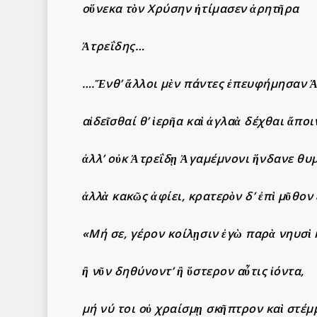
οὕνεκα τὸν Χρύσην ἠτίμασεν ἀρητῆρα
Ἀτρεΐδης…
….Ἔνθ’ ἄλλοι μὲν πάντες ἐπευφήμησαν Ἀ
αἰδεῖσθαί θ’ ἱερῆα καὶ ἀγλαὰ δέχθαι ἄποι
ἀλλ’ οὐκ Ἀτρεΐδῃ Ἀγαμέμνονι ἥνδανε θυ
ἀλλὰ κακῶς ἀφίει, κρατερὸν δ’ ἐπὶ μῦθον 
«Μή σε, γέρον κοίλῃσιν ἐγὼ παρὰ νηυσὶ 
ἢ νῦν δηθύνοντ’ ἢ ὕστερον αὖτις ἰόντα,
μή νύ τοι οὐ χραίσμῃ σκῆπτρον καὶ στέμ