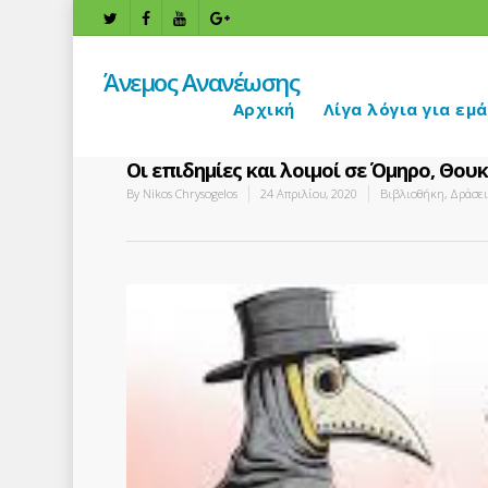
Άνεμος Ανανέωσης
Αρχική
Λίγα λόγια για εμά
Οι επιδημίες και λοιμοί σε Όμηρο, Θο
By
Nikos Chrysogelos
24 Απριλίου, 2020
Βιβλιοθήκη
,
Δράσει