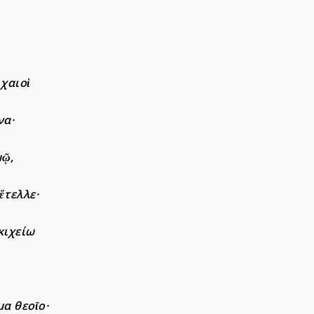
χαιοὶ
να·
μῷ,
ἔτελλε·
κιχείω
μα θεοῖο·