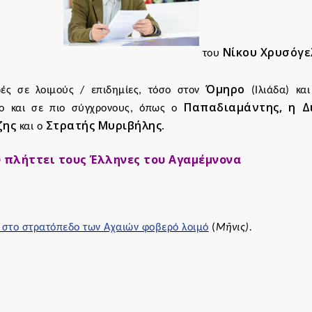
Νίκου Χρυσόγε
του
Όμηρο
ές σε λοιμούς / επιδημίες, τόσο στον
(Ιλιάδα) και
Παπαδιαμάντης, η Δ
ο και σε πιο σύγχρονους, όπως ο
ζης
Στρατής Μυριβήλης.
και ο
 πλήττει τους Έλληνες του Αγαμέμνονα
 στο στρατόπεδο των Αχαιών φοβερό λοιμό
(
Μῆνις).