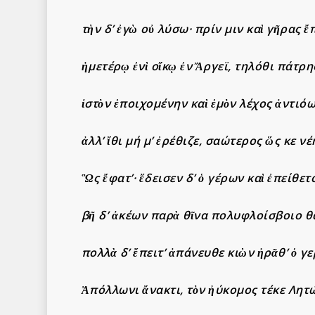
τὴν δ’ ἐγὼ οὐ λύσω· πρίν μιν καὶ γῆρας ἔ
ἡμετέρῳ ἐνὶ οἴκῳ ἐν Ἄργεϊ, τηλόθι πάτρη
ἱστὸν ἐποιχομένην καὶ ἐμὸν λέχος ἀντιό
ἀλλ’ ἴθι μή μ’ ἐρέθιζε, σαώτερος ὥς κε νέ
Ὣς ἔφατ’· ἔδεισεν δ’ ὁ γέρων καὶ ἐπείθετ
βῆ δ’ ἀκέων παρὰ θῖνα πολυφλοίσβοιο θ
πολλὰ δ’ ἔπειτ’ ἀπάνευθε κιὼν ἠρᾶθ’ ὁ γε
Ἀπόλλωνι ἄνακτι, τὸν ἠύκομος τέκε Λητ