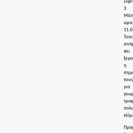
Σίφν
3
Μάη
ώρα
11.0
Τοπι
σπό
και
ξερο
η
σημ
του
για
γεωρ
τρο
πολι
κλίμ
Πρό