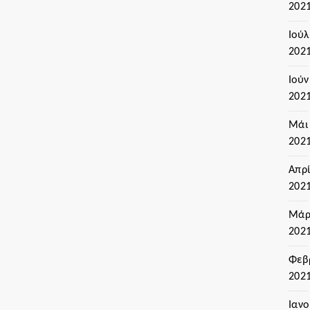
202
Ιούλ
202
Ιούν
202
Μάι
202
Απρί
202
Μάρ
202
Φεβ
202
Ιαν