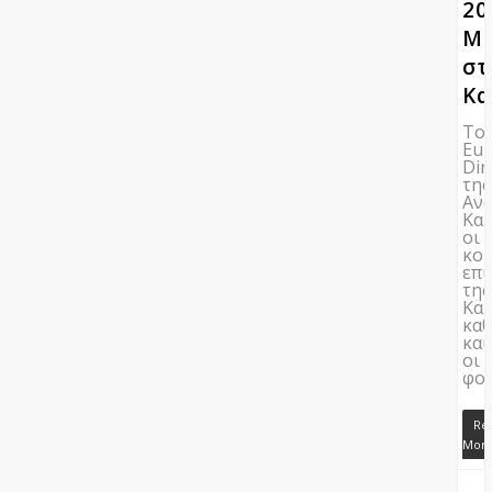
20
Μα
στ
Κα
Το
Eu
Dir
της
Ανα
Καρ
οι
κοι
επι
της
Καρ
κα
και
οι
φο
Re
Mor