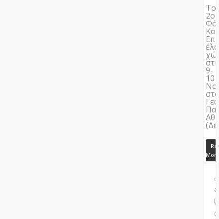
Το
2ο
Φό
Κο
Επι
έλ
χώ
στι
9-
10
Νο
στ
Γε
Πα
Αθ
(Δε
Re
Mor
a
0