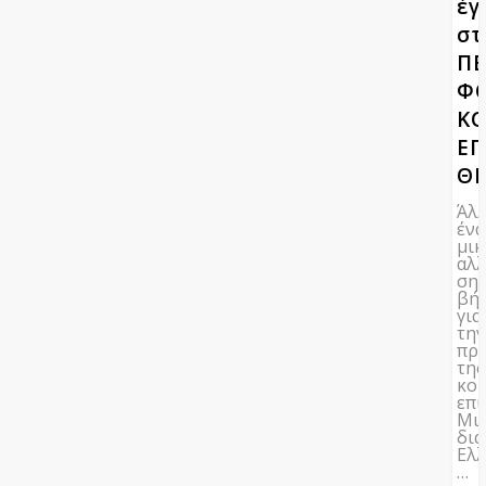
έγ
στ
ΠΕ
Φ
ΚΟ
ΕΠ
ΘΕ
Άλ
ένα
μι
αλ
ση
βή
για
τη
πρ
της
κοι
επι
Μι
δια
Ελλ
…