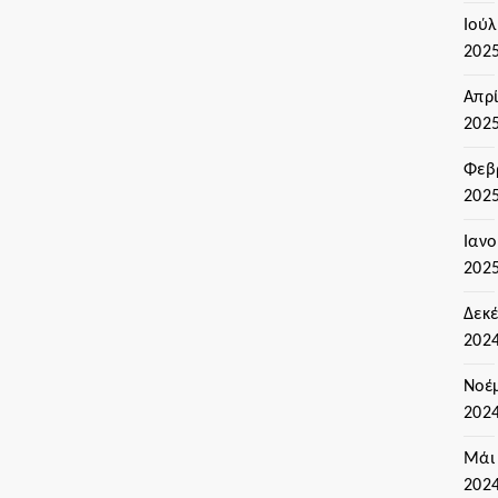
Ιούλ
202
Απρί
202
Φεβ
202
Ιαν
202
Δεκ
202
Νοέ
202
Μάι
202