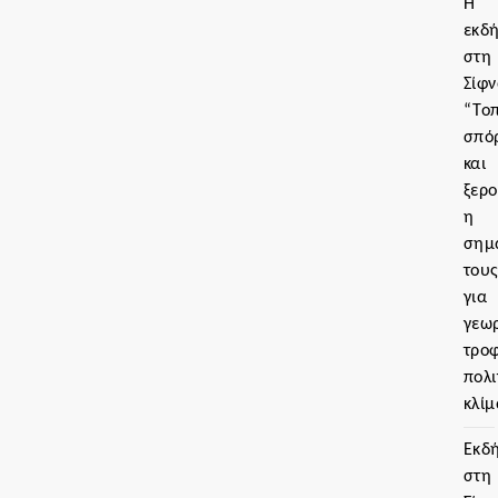
Η
εκδ
στη
Σίφν
“Τοπ
σπό
και
ξερο
η
σημ
του
για
γεωρ
τρο
πολι
κλίμ
Εκδ
στη