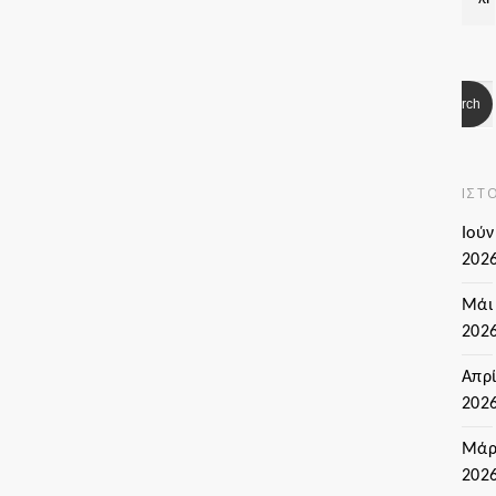
ΙΣΤ
Ιούν
202
Μάι
202
Απρί
202
Μάρ
202