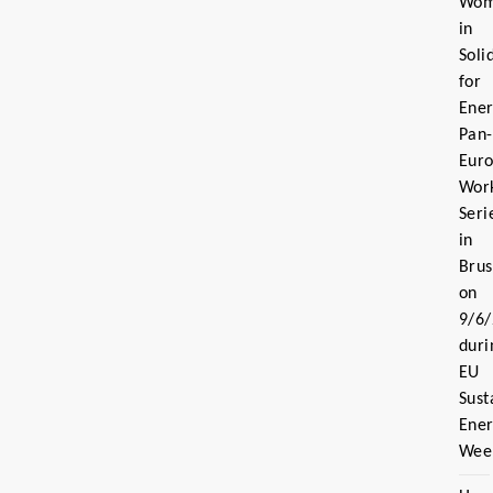
Wo
in
Soli
for
Ener
Pan-
Eur
Wor
Seri
in
Brus
on
9/6/
duri
EU
Sust
Ene
Wee