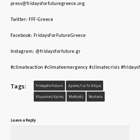
press@fridaysforfuturegreece.org
Twitter: FFF-Greece
Facebook: FridaysForFutureGreece
Instagram: @fridaysforfuture.gr
#
climateaction
#
climateemergency
#
climatecrisis
#
fridays
Tags:
Fridaysforfuture
Δράση Για Το Κλίμα
Κλιματική Κρίση
Μαθητές
Νεολαία
Leave a Reply