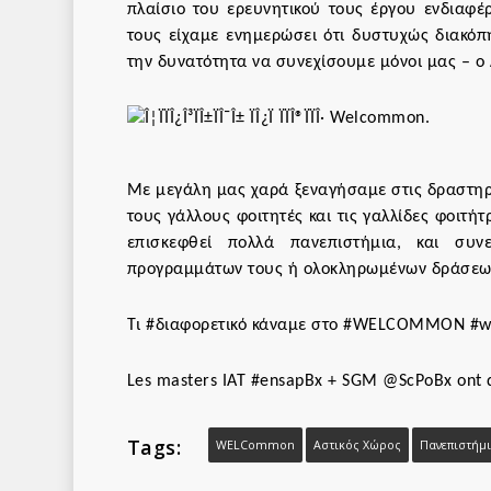
πλαίσιο του ερευνητικού τους έργου ενδια
τους είχαμε ενημερώσει ότι δυστυχώς διακό
την δυνατότητα να συνεχίσουμε μόνοι μας – ο 
Με μεγάλη μας χαρά ξεναγήσαμε στις δραστηρι
τους γάλλους φοιτητές και τις γαλλίδες φοιτήτ
επισκεφθεί πολλά πανεπιστήμια, και συν
προγραμμάτων τους ή ολοκληρωμένων δράσεω
Τι #διαφορετικό κάναμε στο #WELCOMMON #wi
Les masters IAT #ensapBx + SGM @ScPoBx ont 
Tags:
WELCommon
Αστικός Χώρος
Πανεπιστήμ