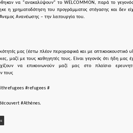
φέρθηκαν να “ανακαλύψουν” το WELCOMMOΝ, παρά το γεγονός
πηκε η χρηματοδότηση του προγράμματος στέγασης και δεν εί
Άνεμος Ανανέωσης – την λειτουργία του.
ότητές μας (έστω πλέον περιγραφικά και με οπτικοακουστικό υλ
ριες, μαζί με τους καθηγητές τους. Είναι γεγονός ότι ήδη μας έ
εχίζουν να επικοινωνούν μαζί μας στο πλαίσιο ερευνητ
ν τους
threfugees #refugees #
découvert #Athènes.
ια