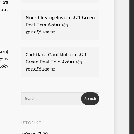
 ότι
χαμε
Nikos Chrysogelos
στο
#21 Green
Deal Ποια Ανάπτυξη
χρειαζόμαστε;
ικό)
Christiana Gardikioti
στο
#21
χουν
Green Deal Ποια Ανάπτυξη
ικών
χρειαζόμαστε;
ΙΣΤΟΡΙΚΌ
Ιούνιος 2026