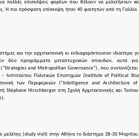
όμα πολλές επισκέψεις φορέων που θέλουν να μελετήσουν κα
ς. Η πιο πρόσφατη επίσκεψη ήταν 40 φοιτητών από τη Γαλλία 
στήμες και την αρχιτεκτονική κι ενδιαφερόντουσαν ιδιαίτερα γι
ύν δύο προγράμματα μεταπτυχιακών σπουδών, αυτό για
(“Strategies and Metropolitan Governance”), που συντονίζεται
 Ινστιτούτου Πολιτικών Επιστημών (Institute of Political Stud
ονική των Περιφερειών (“Intelligence and Architecture of
ητή Stéphane Hirschberger στη Σχολή Αρχιτεκτονικής και Τοπίου
e).
δι μελέτης (study visit) στην Αθήνα το διάστημα 28-30 Μαρτίου.