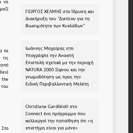
ι να
μαζί
ΓΙΩΡΓΟΣ ΧΕΛΜΗΣ
στο
Ίδρυση και
Διακήρυξη του “Δικτύου για τη
Βιωσιμότητα των Κυκλάδων”
Ιωάννης Μαχαίρας
στο
α τα
Υπογράψτε την Ανοικτή
 τις
Επιστολή σχετικά με την περιοχή
 από
ΝΑΤURA 2000 Σίφνου και την
ies)
γνωμοδότηση ως προς την
 the
Ειδική Περιβαλλοντική Μελέτη
 του
Christiana Gardikioti
στο
Connect ένα πρόγραμμα που
καλλιεργεί την πεποίθηση ότι «η
επιστήμη είναι για μένα»
 Στο