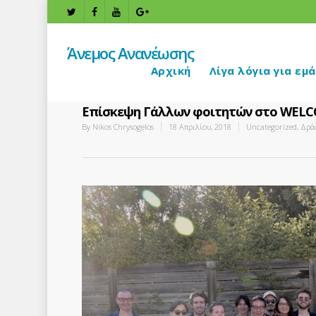
Άνεμος Ανανέωσης
Αρχική
Λίγα λόγια για εμά
Επίσκεψη Γάλλων φοιτητών στο WELCO
By
Nikos Chrysogelos
18 Απριλίου, 2018
Uncategorized
,
Δρά