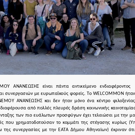
ΜΟΥ ΑΝΑΝΕΩΣΗΣ είναι πάντα αντικείμενο ενδιαφέροντος
 και συνεργασιών με ευρωπαϊκούς φορείς. Το WELCOMMON ήταν
ΝΕΜΟΥ ΑΝΑΝΕΩΣΗΣ και δεν ήταν μόνο ένα κέντρο φιλοξενίας
νδιαφέρουσα από πολλές πλευρές δράση κοινωνικής καινοτομίας
νταξης των πιο ευάλωτων προσφύγων έχει τελειώσει με την μ
είς που χρηματοδοτούσαν το κομμάτι της στέγασης κυρίως (Υ
 της συνεργασίας με την ΕΑΤΑ Δήμου Αθηναίων) έκριναν ότι