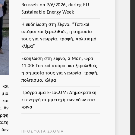
Brussels on 9/6/2026, during EU
Sustainable Energy Week
Η εκδήλωση στη Σίφνο: “Τοπικοί
σπόροι και ξερολιθιές, η σημασία
τους για γεωργία, τροφή, πολιτισμό,
κλίμα”
Εκδήλωση στη Σίφνο, 3 Μάη, ώρα
11.00: Τοπικοί σπόροι και ξερολιθιές,
η σημασία τους για γεωργία, τροφή,
πολιτισμό, κλίμα
 και
Πρόγραμμα Ε-LoCUM: Δημοκρατική
 μια
κι ενεργή συμμετοχή των νέων στα
 και
κοινά
. Αν
ορφή
πατη
 δεν
ΠΡΌΣΦΑΤΑ ΣΧΌΛΙΑ